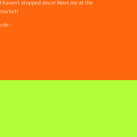
I haven’t stopped since! Meet me at the
 market!
cile –