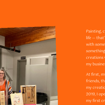
Painting, 
life — that
with somet
something
creations 
my busine
At first, 
friends, t
my creatio
2019, I op
my first c