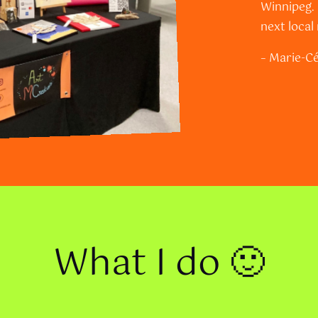
Winnipeg. 
next local
– Marie-Cé
What I do 🙂