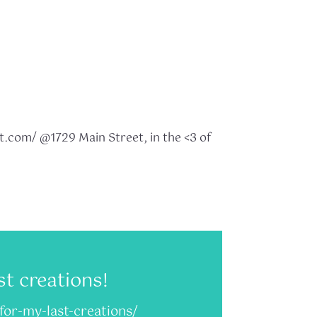
com/ @1729 Main Street, in the <3 of
t creations!
or-my-last-creations/