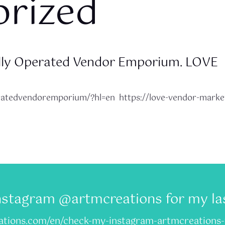
orized
ally Operated Vendor Emporium. LOVE
atedvendoremporium/?hl=en https://love-vendor-market.
stagram @artmcreations for my las
tions.com/en/check-my-instagram-artmcreations-f