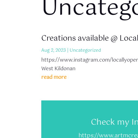
Uncateg
Creations available @ Loc
Aug 2, 2023
|
Uncategorized
https://www.instagram.com/locallyoper
West Kildonan
read more
Check my In
https://www.artmcrea